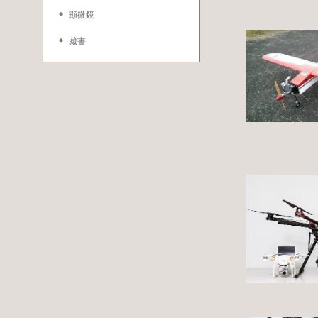
顯微鏡
藏書