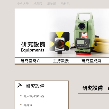
中央大學
地科院
應地所
地科系
研究設備
研究設備
E
無人載具飛行器
經緯儀